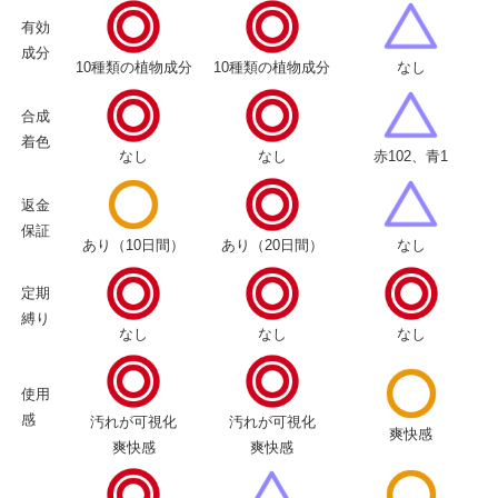
有効
成分
10種類の植物成分
10種類の植物成分
なし
合成
着色
なし
なし
赤102、青1
返金
保証
あり（10日間）
あり（20日間）
なし
定期
縛り
なし
なし
なし
使用
感
汚れが可視化
汚れが可視化
爽快感
爽快感
爽快感