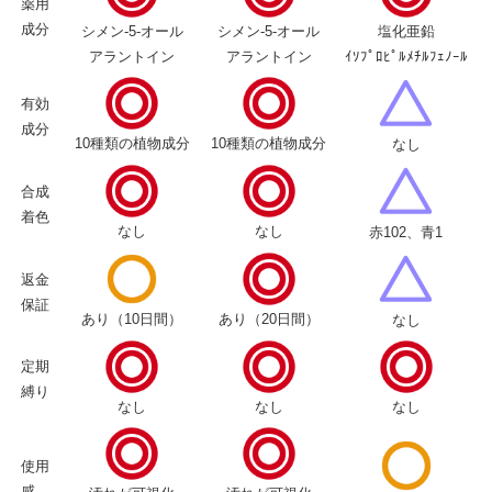
薬用
成分
シメン-5-オール
シメン-5-オール
塩化亜鉛
アラントイン
アラントイン
ｲｿﾌﾟﾛﾋﾟﾙﾒﾁﾙﾌｪﾉｰﾙ
有効
成分
10種類の植物成分
10種類の植物成分
なし
合成
着色
なし
なし
赤102、青1
返金
保証
あり（10日間）
あり（20日間）
なし
定期
縛り
なし
なし
なし
使用
感