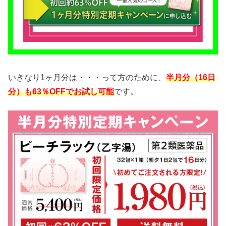
いきなり1ヶ月分は・・・って方のために、
半月分（16日
分）も63％OFFでお試し可能
です。