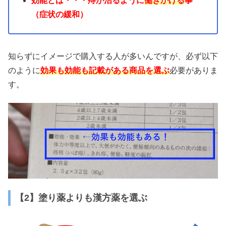
効能とは・・・痔が治るように
働きかける
事
（症状の緩和）
知らずにイメージで購入する人が多いんですが、必ず以下
のように
効果も効能も記載がある商品を選ぶ
必要がありま
す。
【2】塗り薬よりも漢方薬を選ぶ