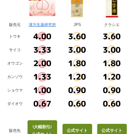
販売元
漢方生薬研究所
JPS
クラシエ
トウキ
サイコ
オウゴン
カンゾウ
ショウマ
ダイオウ
\大幅割引/
公式サイト
公式サイト
販売先