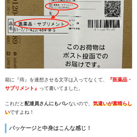
箱に『痔』を連想させる文字は入ってなくて、
『医薬品・
サプリメント』
って書いてました。
これだと
配達員さんにもバレ
ないので、
気遣いが素晴らし
い
ですよね！
パッケージと中身はこんな感じ！