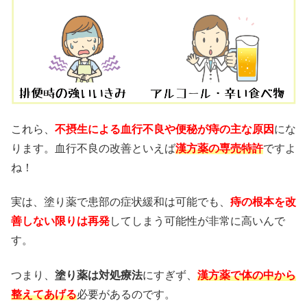
これら、
不摂生による血行不良や便秘が痔の主な原因
にな
ります。血行不良の改善といえば
漢方薬の専売特許
ですよ
ね！
実は、塗り薬で患部の症状緩和は可能でも、
痔の根本を改
善しない限りは再発
してしまう可能性が非常に高いんで
す。
つまり、
塗り薬は対処療法
にすぎず、
漢方薬で体の中から
整えてあげる
必要があるのです。