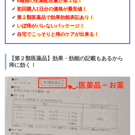
✔︎
6種類の生薬配合量が第１位！
✔︎
初回購入1日分の価格が最安値！
✔︎
第２類医薬品で効果効能表記あり！
✔︎
いぼ痔がバレないパッケージ！
✔︎
自宅でこっそりと痔のケアが出来る！
【第２類医薬品】効果・効能の記載もあるから
痔に効く！