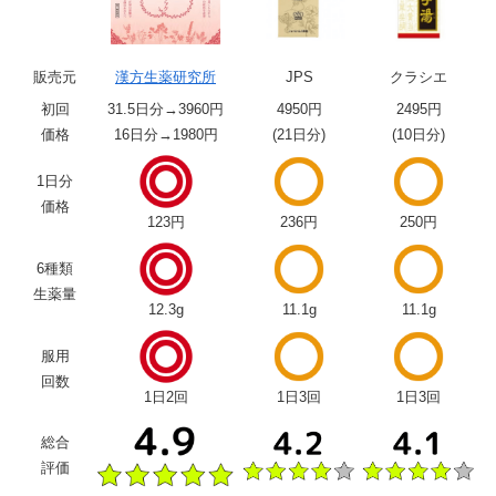
販売元
漢方生薬研究所
JPS
クラシエ
初回
31.5日分→3960円
4950円
2495円
価格
16日分→1980円
(21日分)
(10日分)
1日分
価格
123円
236円
250円
6種類
生薬量
12.3g
11.1g
11.1g
服用
回数
1日2回
1日3回
1日3回
総合
評価